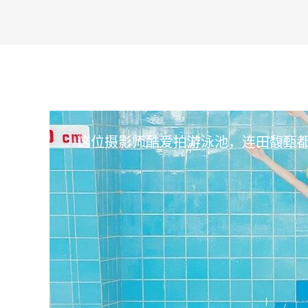
这位摄影师酷爱拍游泳池，连田馥甄